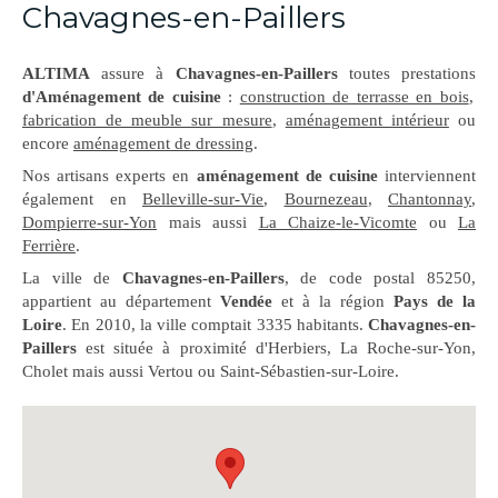
Chavagnes-en-Paillers
ALTIMA
assure à
Chavagnes-en-Paillers
toutes prestations
d'Aménagement de cuisine
:
construction de terrasse en bois
,
fabrication de meuble sur mesure
,
aménagement intérieur
ou
encore
aménagement de dressing
.
Nos artisans experts en
aménagement de cuisine
interviennent
également en
Belleville-sur-Vie
,
Bournezeau
,
Chantonnay
,
Dompierre-sur-Yon
mais aussi
La Chaize-le-Vicomte
ou
La
Ferrière
.
La ville de
Chavagnes-en-Paillers
, de code postal 85250,
appartient au département
Vendée
et à la région
Pays de la
Loire
. En 2010, la ville comptait 3335 habitants.
Chavagnes-en-
Paillers
est située à proximité d'Herbiers, La Roche-sur-Yon,
Cholet mais aussi Vertou ou Saint-Sébastien-sur-Loire.