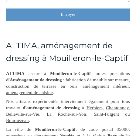
Envoyer
ALTIMA, aménagement de
dressing à Mouilleron-le-Captif
ALTIMA
assure à
Mouilleron-le-Captif
toutes prestations
d'Aménagement de dressing
:
fabrication de meuble sur mesure
,
construction de terrasse en bois
,
aménagement intérieur
,
aménagement de cuisine
.
Nos artisans expérimentés interviennent également pour tous
travaux
d'aménagement de dressing
à
Herbiers
,
Chantonnay
,
Belleville-sur-Vie
,
La Roche-sur-Yon
,
Saint-Fulgent
ou
Bournezeau
.
La ville de
Mouilleron-le-Captif
, de code postal 85000,
appartient au département
Vendée
et à la région
Pays de la