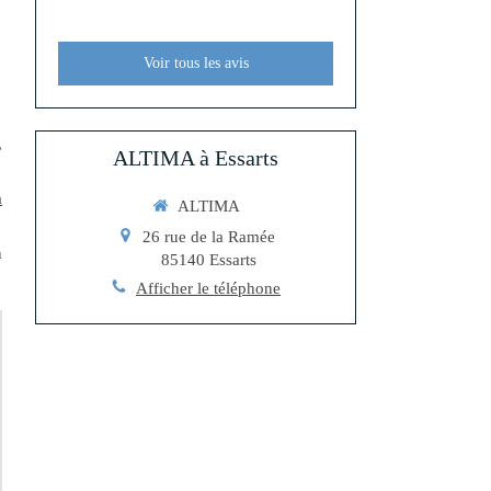
Voir tous les avis
,
ALTIMA à Essarts
a
ALTIMA
26 rue de la Ramée
n
85140
Essarts
Afficher le téléphone